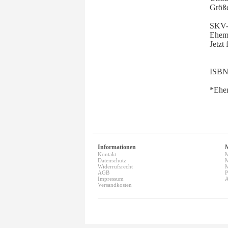
Größe
SKV-
Ehema
Jetzt
ISBN
*Ehem
Informationen
Kontakt
M
Datenschutz
M
Widerrufsrecht
M
AGB
P
Impressum
A
Versandkosten