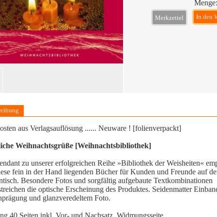
Menge
In den 
Merkzettel
reibung
osten aus Verlagsauflösung ...... Neuware ! [folienverpackt]
liche Weihnachtsgrüße [Weihnachtsbibliothek]
endant zu unserer erfolgreichen Reihe »Bibliothek der Weisheiten« em
iese fein in der Hand liegenden Bücher für Kunden und Freunde auf d
tisch. Besondere Fotos und sorgfältig aufgebaute Textkombinationen
streichen die optische Erscheinung des Produktes. Seidenmatter Einban
nprägung und glanzveredeltem Foto.
g 40 Seiten inkl. Vor- und Nachsatz, Widmungsseite,