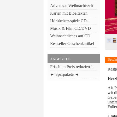
Advents-u.Weihnachtszeit
Karten mit Bibeltexten
Hörbücher/-spiele CDs
Musik & Film CD/DVD
Weihnachtliches auf CD
Restseller-Geschenkartikel
ANGEBOTE
Besch
Frisch im Preis reduziert !
Restp
► Sparpakete ◄
Herz
Als P
wir d
Gaben
unter
Folie
Umfan