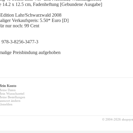
 14.2 x 12.5 cm, Fadenheftung [Gebundene Ausgabe]
Edition Lahr/Schwarzwald 2008
liger Verkaufspreis: 5.50* Euro [D]
 für nur noch: 99 Cent
 978-3-8256-3477-3
alige Preisbindung aufgehoben
Mein Konto
eine Daten
ein Wunschzettel
eine Bestellungen
asswort ändern
bmelden
© 2004-2026 shopsy