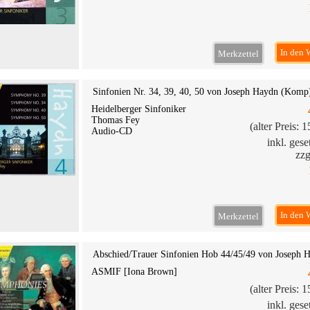
In den 
Merkzettel
Sinfonien Nr. 34, 39, 40, 50 von Joseph Haydn (Komp
Heidelberger Sinfoniker
Thomas Fey
(alter Preis: 
Audio-CD
inkl. ges
zzg
In den 
Merkzettel
Abschied/Trauer Sinfonien Hob 44/45/49 von Joseph 
ASMIF [Iona Brown]
(alter Preis: 
inkl. ges