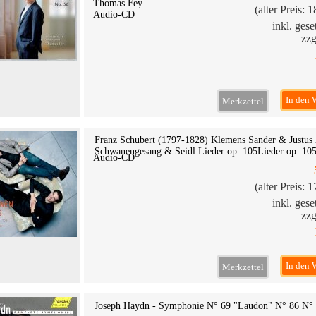
Thomas Fey
(alter Preis: 
Audio-CD
inkl. ges
zzg
In den 
Merkzettel
Franz Schubert (1797-1828) Klemens Sander & Justus
Schwanengesang & Seidl Lieder op. 105Lieder op. 10
Audio-CD
(alter Preis: 
inkl. ges
zzg
In den 
Merkzettel
Joseph Haydn - Symphonie N° 69 "Laudon" N° 86 N°