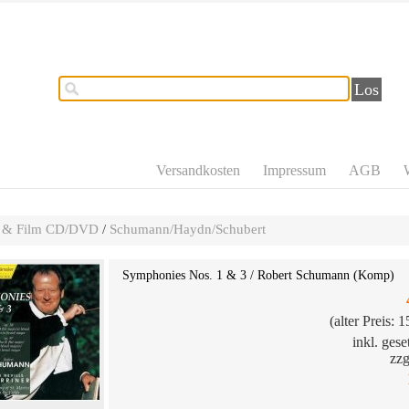
Los
Versandkosten
Impressum
AGB
 & Film CD/DVD
/
Schumann/Haydn/Schubert
Symphonies Nos. 1 & 3 / Robert Schumann (Komp)
(alter Preis: 
inkl. ges
zzg