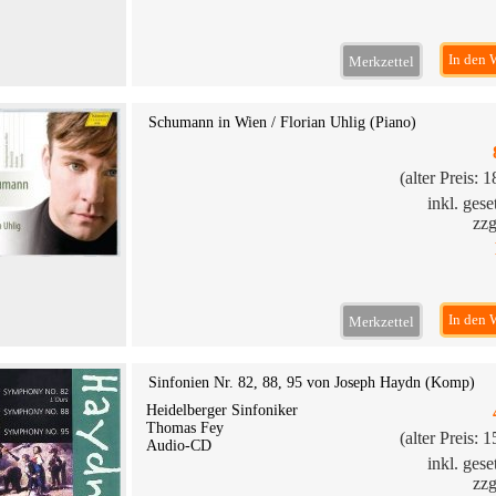
In den 
Merkzettel
Schumann in Wien / Florian Uhlig (Piano)
(alter Preis: 
inkl. ges
zzg
In den 
Merkzettel
Sinfonien Nr. 82, 88, 95 von Joseph Haydn (Komp)
Heidelberger Sinfoniker
Thomas Fey
(alter Preis: 
Audio-CD
inkl. ges
zzg