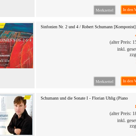
In den 
Merkzettel
Sinfonien Nr. 2 und 4 / Robert Schumann [Komponist]
(alter Preis: 
inkl. ges
zzg
In den 
Merkzettel
Schumann und die Sonate I - Florian Uhlig (Piano
(alter Preis: 
inkl. ges
zzg