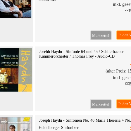
inkl. ges
zzg
In den 
Merkzettel
Josehh Haydn - Sinfonie 64 und 45 / Schlierbacher
Kammerorchester / Thomas Frey - Audio-CD
(alter Preis: 
inkl. ges
zzg
In den 
Merkzettel
Joseph Haydn - Sinfonien No. 48 Maria Theresia + No
Heidelberger Sinfoniker