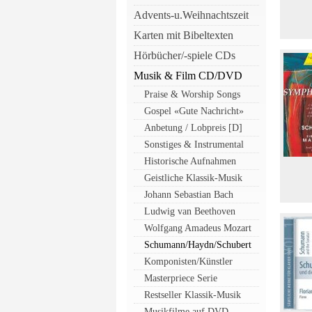
Advents-u.Weihnachtszeit
Karten mit Bibeltexten
Hörbücher/-spiele CDs
Musik & Film CD/DVD
Praise & Worship Songs
Gospel «Gute Nachricht»
Anbetung / Lobpreis [D]
Sonstiges & Instrumental
Historische Aufnahmen
Geistliche Klassik-Musik
Johann Sebastian Bach
Ludwig van Beethoven
Wolfgang Amadeus Mozart
Schumann/Haydn/Schubert
Komponisten/Künstler
Masterpriece Serie
Restseller Klassik-Musik
Musikfilme auf DVD