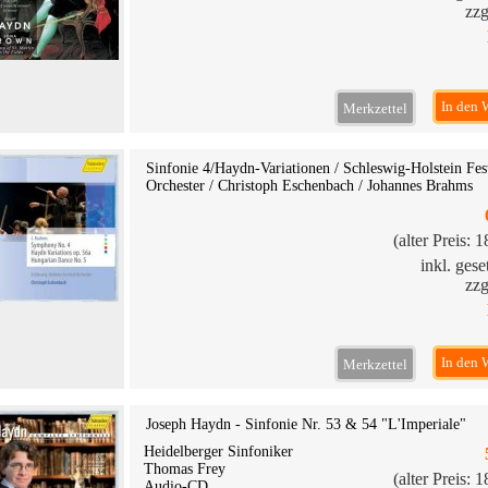
zzg
In den 
Merkzettel
Sinfonie 4/Haydn-Variationen / Schleswig-Holstein Fes
Orchester / Christoph Eschenbach / Johannes Brahms
(alter Preis: 
inkl. ges
zzg
In den 
Merkzettel
Joseph Haydn - Sinfonie Nr. 53 & 54 "L'Imperiale"
Heidelberger Sinfoniker
Thomas Frey
(alter Preis: 
Audio-CD