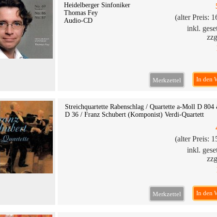
Heidelberger Sinfoniker
Thomas Fey
(alter Preis: 
Audio-CD
inkl. ges
zzg
In den 
Merkzettel
Streichquartette Rabenschlag / Quartette a-Moll D 80
D 36 / Franz Schubert (Komponist) Verdi-Quartett
(alter Preis: 
inkl. ges
zzg
In den 
Merkzettel