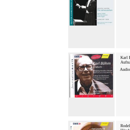
Karl 
Aufna
Audi
Rodel