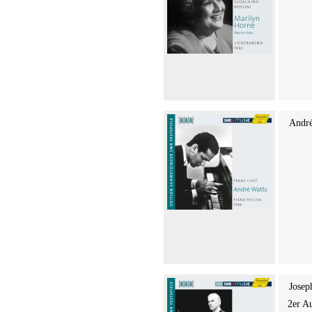
André
Josep
2er A