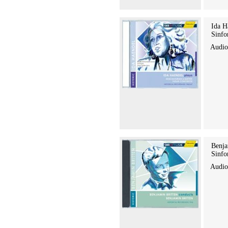
Ida H
Sinfo
Audi
Benja
Sinfo
Audi