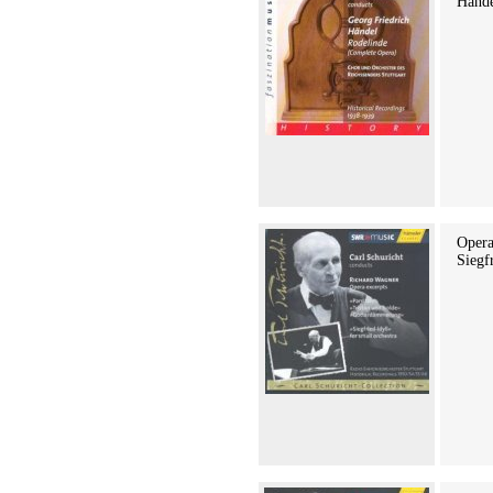
Hände
Opera
Siegf